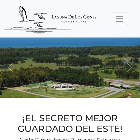
Previous
Nex
¡EL SECRETO MEJOR
GUARDADO DEL ESTE!
A sólo 15 minutos de Punta del Este, y a 4
kms del Aeropuerto Internacional se
encuentra este paraíso natural que invita al